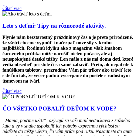
Čítať viac
Leto s deťmi: Tipy na rôznorodé aktivity.
Plynie nám bezstarostný prázdninový čas a je preto prirodzené,
že všetci chceme vypnúť i načerpať nové sily v kruhu
najbližších. Rodinnú idylku ako z magazínu však šmahom
čarovného prútika môže narušiť nielen počasie, ale aj
neuspokojené detské túžby. Len málo z nás má doma deti, ktoré
vedia obsedieť pri stole či sa samé zabaviť. Preto, ak nepatríte k
fanúšikom tabletov, prezradíme Vám pár trikov ako tráviť leto
s deťmi tak, že večer padnú vyčerpané do postele s radostným
úsmevom na tvári.
Čítať viac
ČO VŠETKO POBALIŤ DEŤOM K VODE?
„Mama, poďme už!!!“, ozývajú sa vaši malí nedočkavci z každého
kúta a vy v snahe uspokojiť ich potreby expresnou rýchlosťou
hádžete do tašky všetko, čo vám príde pod ruku. Nasadnete do auta