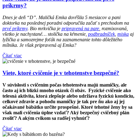
príkrmy?
Dnes je deň “D”. Maličká Emka dovŕšila 5 mesiacov a pani
doktorka na poslednej poradni odporučila začať s prechodom na
prvé príkrmy
. Bio mrkvička je
pripravená na pare
, rozmixovaná,
všetko je nachystané… stolička na kŕmenie,
podbradníček
,
miska
aj
lyžička a samozrejme foťák na zaznamenanie tohto dôležitého
mílnika. Je však pripravená aj Emka?
Čítať viac
Viete, ktoré cvičenie je v tehotenstve bezpečné?
V súvislosti s cvičením počas tehotenstva majú mamičky, ale
často aj ich blízki mnoho otázok či obáv. Fyzické cvičenie ako
telesná aktivita, ktorá zlepšuje alebo udržiava fyzickú kondíciu,
celkové zdravie a pohodu mamičky je tak pre ňu ako aj jej
očakávané bábätko určite prospešné. Ktoré tehotné ženy by sa
však mali cvičenia úplne vzdať? Aký bezpečný cvičebný plán
zvoliť? A akým cvikom sa radšej vyhnúť?
Čítať viac