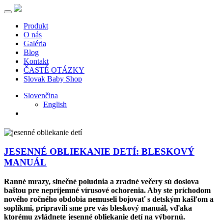
Produkt
O nás
Galéria
Blog
Kontakt
ČASTÉ OTÁZKY
Slovak Baby Shop
Slovenčina
English
JESENNÉ OBLIEKANIE DETÍ: BLESKOVÝ
MANUÁL
Ranné mrazy, slnečné poludnia a zradné večery sú doslova
baštou pre nepríjemné vírusové ochorenia. Aby ste príchodom
nového ročného obdobia nemuseli bojovať s detským kašľom a
soplíkmi, pripravili sme pre vás bleskový manuál, vďaka
ktorému zvládnete jesenné obliekanie detí na výbornú.