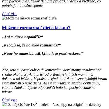
viac plienok, fliaš, liekov (len pre prípad), hračiek a všetkého, čo
potrebujú na nočné spanie.
Čítať viac
Môžeme rozmaznať dieťa láskou?
„Ani to dieťa nepoložíš?“
„Nebojíš sa, že ho takto rozmaznáš?“
„Nauč ho samostatnosti, kým nie je príliš neskoro!“
Áno, toto sú časté otázky či komentáre, ktoré mamy dostávajú od
svojho okolia. Zvyknú prísť od príbuzných, iných mamín, či
dokonca od lekárov. V podstate týmito otázkami spochybňujú formu
starostlivosti o naše dieťa. Ak ste sa v takejto situácii ocitli aj vy,
v tomto článku nájdete odpoveď či bolo ich pochybovanie na
mieste.
Čítať viac