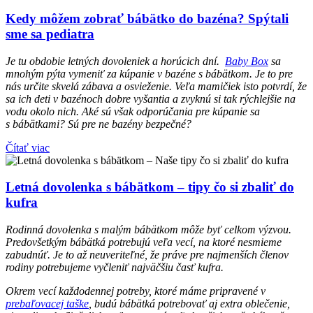
Kedy môžem zobrať bábätko do bazéna? Spýtali
sme sa pediatra
Je tu obdobie letných dovoleniek a horúcich dní.
Baby Box
sa
mnohým pýta vymeniť za kúpanie v bazéne s bábätkom. Je to pre
nás určite skvelá zábava a osvieženie. Veľa mamičiek isto potvrdí, že
sa ich deti v bazénoch dobre vyšantia a zvyknú si tak rýchlejšie na
vodu okolo nich. Aké sú však odporúčania pre kúpanie sa
s bábätkami? Sú pre ne bazény bezpečné?
Čítať viac
Letná dovolenka s bábätkom – tipy čo si zbaliť do
kufra
Rodinná dovolenka s malým bábätkom môže byť celkom výzvou.
Predovšetkým bábätká potrebujú veľa vecí, na ktoré nesmieme
zabudnúť. Je to až neuveriteľné, že práve pre najmenších členov
rodiny potrebujeme vyčleniť najväčšiu časť kufra.
Okrem vecí každodennej potreby, ktoré máme pripravené v
prebaľovacej taške
, budú bábätká potrebovať aj extra oblečenie,