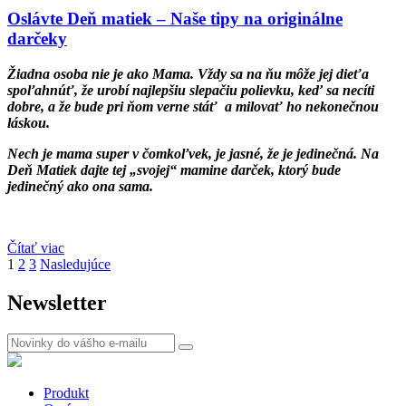
Oslávte Deň matiek – Naše tipy na originálne
darčeky
Žiadna osoba nie je ako Mama. Vždy sa na ňu môže jej dieťa
spoľahnúť, že urobí najlepšiu slepačiu polievku, keď sa necíti
dobre, a že bude pri ňom verne stáť a milovať ho nekonečnou
láskou.
Nech je mama super v čomkoľvek, je jasné, že je jedinečná. Na
Deň Matiek dajte tej „svojej“ mamine darček, ktorý bude
jedinečný ako ona sama.
Čítať viac
1
2
3
Nasledujúce
Newsletter
Produkt