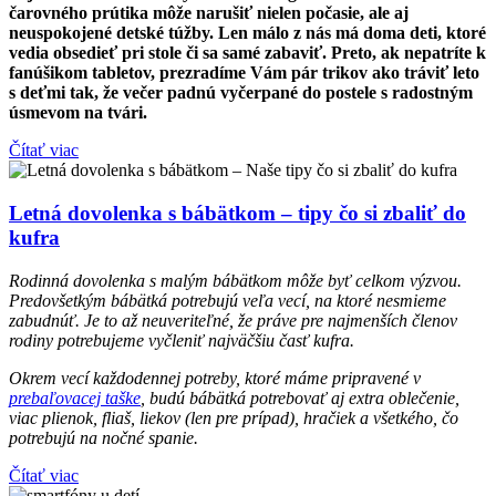
čarovného prútika môže narušiť nielen počasie, ale aj
neuspokojené detské túžby. Len málo z nás má doma deti, ktoré
vedia obsedieť pri stole či sa samé zabaviť. Preto, ak nepatríte k
fanúšikom tabletov, prezradíme Vám pár trikov ako tráviť leto
s deťmi tak, že večer padnú vyčerpané do postele s radostným
úsmevom na tvári.
Čítať viac
Letná dovolenka s bábätkom – tipy čo si zbaliť do
kufra
Rodinná dovolenka s malým bábätkom môže byť celkom výzvou.
Predovšetkým bábätká potrebujú veľa vecí, na ktoré nesmieme
zabudnúť. Je to až neuveriteľné, že práve pre najmenších členov
rodiny potrebujeme vyčleniť najväčšiu časť kufra.
Okrem vecí každodennej potreby, ktoré máme pripravené v
prebaľovacej taške
, budú bábätká potrebovať aj extra oblečenie,
viac plienok, fliaš, liekov (len pre prípad), hračiek a všetkého, čo
potrebujú na nočné spanie.
Čítať viac