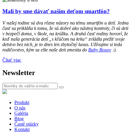
Mali by sme dávať našim deťom smartfón?
V našej rodine sú dva rôzne názory na tému smartfón u detí. Jedna
časť sa prikláňa k tomu, že sú dobré ako nástroj kontroly, či sú deti
v bezpečí doma, v škole, na krúžku. A druhá časť rodiny hovorí, že
keď naša generácia detí „s kľúčom na krku“ zvládla prežiť svoje
detstvo bez nich, je to dnes len zbytočný luxus. Užívajme si teda
rodičovstvo, kým sa ešte naše deti zmestia do
Baby Boxov
:).
Čítať viac
Newsletter
Produkt
O nás
Galéria
Blog
Časté otázky
Kontakt