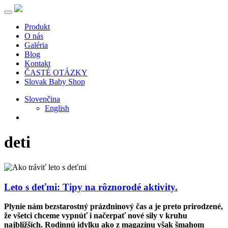
Produkt
O nás
Galéria
Blog
Kontakt
ČASTÉ OTÁZKY
Slovak Baby Shop
Slovenčina
English
deti
Leto s deťmi: Tipy na rôznorodé aktivity.
Plynie nám bezstarostný prázdninový čas a je preto prirodzené,
že všetci chceme vypnúť i načerpať nové sily v kruhu
najbližších. Rodinnú idylku ako z magazínu však šmahom