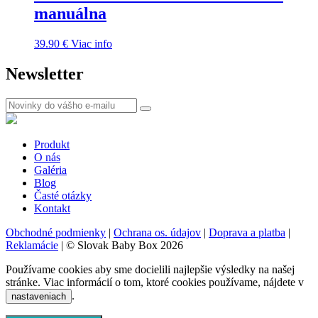
manuálna
39.90
€
Viac info
Newsletter
Produkt
O nás
Galéria
Blog
Časté otázky
Kontakt
Obchodné podmienky
|
Ochrana os. údajov
|
Doprava a platba
|
Reklamácie
|
© Slovak Baby Box 2026
Používame cookies aby sme docielili najlepšie výsledky na našej
stránke. Viac informácií o tom, ktoré cookies používame, nájdete v
.
nastaveniach